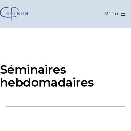
Aller
au
Menu
contenu
CEFISES
@
UCLouvain
Séminaires
hebdomadaires