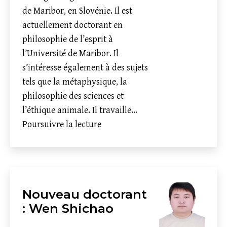
de Maribor, en Slovénie. Il est
actuellement doctorant en
philosophie de l’esprit à
l’Université de Maribor. Il
s’intéresse également à des sujets
tels que la métaphysique, la
philosophie des sciences et
l’éthique animale. Il travaille…
Programme
Poursuivre la lecture
des
chercheurs
visiteurs:
Tadej
Nouveau doctorant
Todorovic
: Wen Shichao