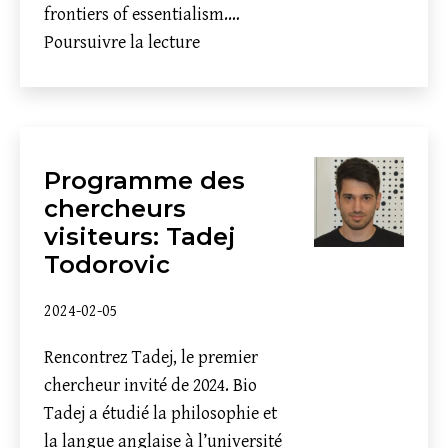
frontiers of essentialism.…
Nouveau
Poursuivre la lecture
post-
doc
:
Marco
Programme des
Casali
chercheurs
visiteurs: Tadej
Todorovic
2024-02-05
Rencontrez Tadej, le premier
chercheur invité de 2024. Bio
Tadej a étudié la philosophie et
la langue anglaise à l’université