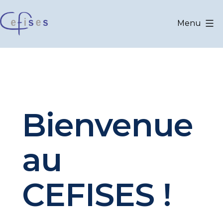
Aller
au
Menu
contenu
CEFISES
@
UCLouvain