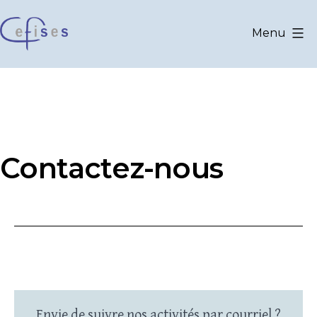
Aller
au
Menu
contenu
CEFISES
@
UCLouvain
Contactez-nous
Envie de suivre nos activités par courriel ?